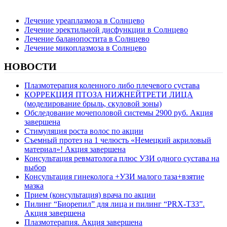
ДРУГИЕ ПОДУСЛУГИ
Лечение уреаплазмоза в Солнцево
Лечение эректильной дисфункции в Солнцево
Лечение баланопостита в Солнцево
Лечение микоплазмоза в Солнцево
НОВОСТИ
Плазмотерапия коленного либо плечевого сустава
КОРРЕКЦИЯ ПТОЗА НИЖНЕЙТРЕТИ ЛИЦА
(моделирование брыль, скуловой зоны)
Обследование мочеполовой системы 2900 руб. Акция
завершена
Стимуляция роста волос по акции
Съемный протез на 1 челюсть «Немецкий акриловый
материал»! Акция завершена
Консультация ревматолога плюс УЗИ одного сустава на
выбор
Консультация гинеколога +УЗИ малого таза+взятие
мазка
Прием (консультация) врача по акции
Пилинг “Биорепил” для лица и пилинг “PRX-T33”.
Акция завершена
Плазмотерапия. Акция завершена