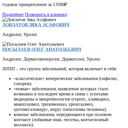
годовое прикрепление за 13500₽
Подробнее
Позвонить в клинику
ДОВЛАТОВ ЗЯКА АСАФОВИЧ
Андролог
,
Уролог
ПОСЫЛАЕВ ОЛЕГ АНАТОЛЬЕВИЧ
Андролог
,
Дерматовенеролог
,
Дерматолог
,
Уролог
ЗППП – это группа заболеваний, которая включает в себя:
«классические» венерические заболевания (сифилис,
гонорея);
«новые» заболевания, выявление которых стало
возможно в последнее время в связи с успехами
медицины и микробиологии (герпес, хламидиоз,
микоплазмоз, трихомониаз, уреаплазмоз,
цитомегаловирус, вирус папилломы человека);
кожные заболевания, передающиеся при половом
контакте (лобковые вши, чесотка, контагиозный
моллюск);