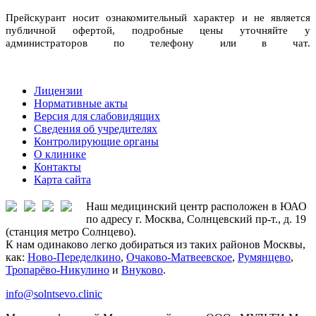
Прейскурант носит ознакомительный характер и не является
публичной офертой, подробные цены уточняйте у
администраторов по телефону или в чат.
Лицензии
Нормативные акты
Версия для слабовидящих
Сведения об учредителях
Контролирующие органы
О клинике
Контакты
Карта сайта
Наш медицинский центр расположен в ЮАО
по адресу г. Москва, Солнцевский пр-т., д. 19
(станция метро Солнцево).
К нам одинаково легко добираться из таких районов Москвы,
как:
Ново-Переделкино
,
Очаково-Матвеевское
,
Румянцево
,
Тропарёво-Никулино
и
Внуково
.
info@solntsevo.clinic