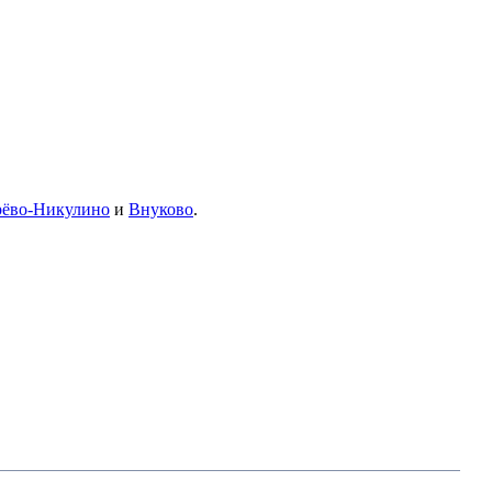
рёво-Никулино
и
Внуково
.