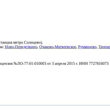
(станция метро Солнцево).
ак:
Ново-Переделкино
,
Очаково-Матвеевское
,
Румянцево
,
Тропа
зия №ЛО-77-01-010003 от 3 апреля 2015 г. ИНН 7727816073