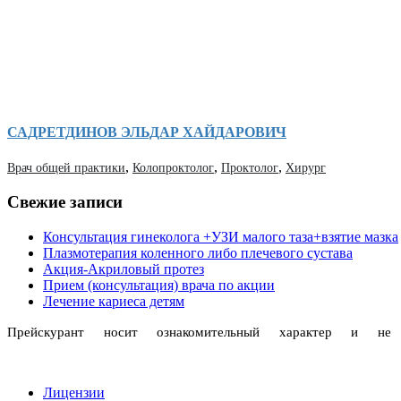
САДРЕТДИНОВ ЭЛЬДАР ХАЙДАРОВИЧ
,
,
,
Врач общей практики
Колопроктолог
Проктолог
Хирург
Свежие записи
Консультация гинеколога +УЗИ малого таза+взятие мазка
Плазмотерапия коленного либо плечевого сустава
Акция-Акриловый протез
Прием (консультация) врача по акции
Лечение кариеса детям
Прейскурант носит ознакомительный характер и н
Лицензии