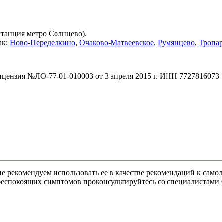
(станция метро Солнцево).
ак:
Ново-Переделкино
,
Очаково-Матвеевское
,
Румянцево
,
Тропа
зия №ЛО-77-01-010003 от 3 апреля 2015 г. ИНН 7727816073
 рекомендуем использовать ее в качестве рекомендаций к самоле
и беспокоящих симптомов проконсультируйтесь со специалист