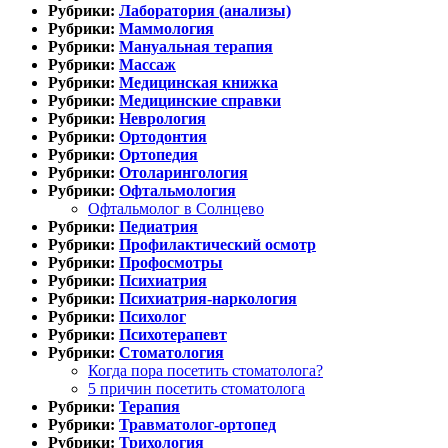
Рубрики:
Лаборатория (анализы)
Рубрики:
Маммология
Рубрики:
Мануальная терапия
Рубрики:
Массаж
Рубрики:
Медицинская книжка
Рубрики:
Медицинские справки
Рубрики:
Неврология
Рубрики:
Ортодонтия
Рубрики:
Ортопедия
Рубрики:
Отоларингология
Рубрики:
Офтальмология
Офтальмолог в Солнцево
Рубрики:
Педиатрия
Рубрики:
Профилактический осмотр
Рубрики:
Профосмотры
Рубрики:
Психиатрия
Рубрики:
Психиатрия-наркология
Рубрики:
Психолог
Рубрики:
Психотерапевт
Рубрики:
Стоматология
Когда пора посетить стоматолога?
5 причин посетить стоматолога
Рубрики:
Терапия
Рубрики:
Травматолог-ортопед
Рубрики:
Трихология