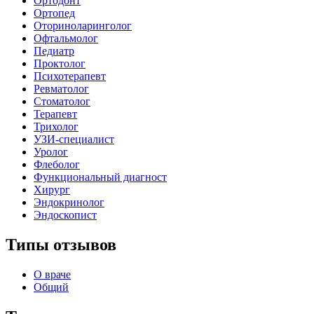
Ортодонт
Ортопед
Оториноларинголог
Офтальмолог
Педиатр
Проктолог
Психотерапевт
Ревматолог
Стоматолог
Терапевт
Трихолог
УЗИ-специалист
Уролог
Флеболог
Функциональный диагност
Хирург
Эндокринолог
Эндоскопист
Типы отзывов
О враче
Общий