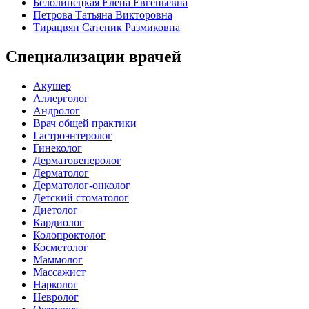
Белолипецкая Елена Евгеньевна
Петрова Татьяна Викторовна
Тирацвян Сатеник Размиковна
Специализации врачей
Акушер
Аллерголог
Андролог
Врач общей практики
Гастроэнтеролог
Гинеколог
Дерматовенеролог
Дерматолог
Дерматолог-онколог
Детский стоматолог
Диетолог
Кардиолог
Колопроктолог
Косметолог
Маммолог
Массажист
Нарколог
Невролог