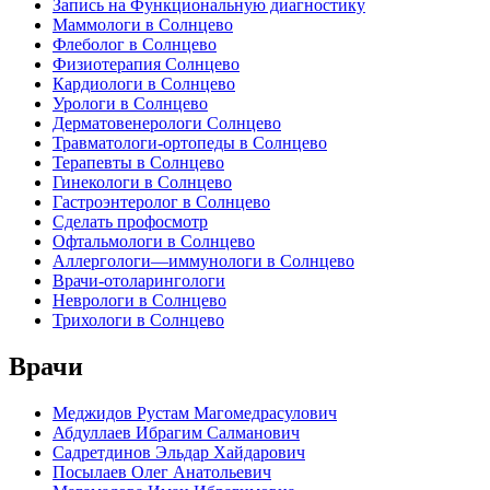
Запись на Функциональную диагностику
Маммологи в Солнцево
Флеболог в Солнцево
Физиотерапия Солнцево
Кардиологи в Солнцево
Урологи в Солнцево
Дерматовенерологи Солнцево
Травматологи-ортопеды в Солнцево
Терапевты в Солнцево
Гинекологи в Солнцево
Гастроэнтеролог в Солнцево
Сделать профосмотр
Офтальмологи в Солнцево
Аллергологи—иммунологи в Солнцево
Врачи-отоларингологи
Неврологи в Солнцево
Трихологи в Солнцево
Врачи
Меджидов Рустам Магомедрасулович
Абдуллаев Ибрагим Салманович
Садретдинов Эльдар Хайдарович
Посылаев Олег Анатольевич