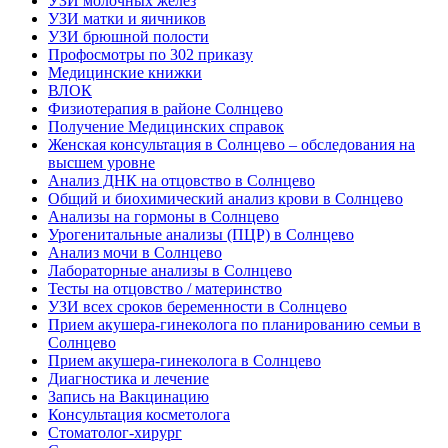
УЗИ молочных желез
УЗИ матки и яичников
УЗИ брюшной полости
Профосмотры по 302 приказу
Медицинские книжки
ВЛОК
Физиотерапия в районе Солнцево
Получение Медицинских справок
Женская консультация в Солнцево – обследования на
высшем уровне
Анализ ДНК на отцовство в Солнцево
Общий и биохимический анализ крови в Солнцево
Анализы на гормоны в Солнцево
Урогенитальные анализы (ПЦР) в Солнцево
Анализ мочи в Солнцево
Лабораторные анализы в Солнцево
Тесты на отцовство / материнство
УЗИ всех сроков беременности в Солнцево
Прием акушера-гинеколога по планированию семьи в
Солнцево
Прием акушера-гинеколога в Солнцево
Диагностика и лечение
Запись на Вакцинацию
Консультация косметолога
Стоматолог-хирург