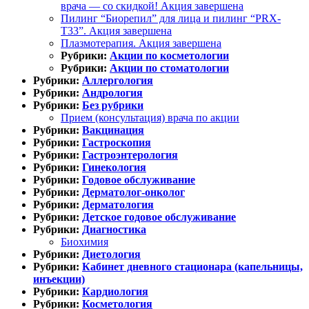
врача — со скидкой! Акция завершена
Пилинг “Биорепил” для лица и пилинг “PRX-
T33”. Акция завершена
Плазмотерапия. Акция завершена
Рубрики:
Акции по косметологии
Рубрики:
Акции по стоматологии
Рубрики:
Аллергология
Рубрики:
Андрология
Рубрики:
Без рубрики
Прием (консультация) врача по акции
Рубрики:
Вакцинация
Рубрики:
Гастроскопия
Рубрики:
Гастроэнтерология
Рубрики:
Гинекология
Рубрики:
Годовое обслуживание
Рубрики:
Дерматолог-онколог
Рубрики:
Дерматология
Рубрики:
Детское годовое обслуживание
Рубрики:
Диагностика
Биохимия
Рубрики:
Диетология
Рубрики:
Кабинет дневного стационара (капельницы,
инъекции)
Рубрики:
Кардиология
Рубрики:
Косметология