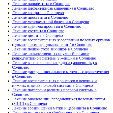
Лечение панкреатита в Солнцево
Лечение дисбактериоза кишечника в Солнцево
Лечение гастрита в Солнцево
Лечение простатита в Солнцево
Лечение мочекаменной болезни в Солнцево
Лечение аденомы простаты в Солнцево
Лечение уретрита в Солнцево
Лечение цистита в Солнцево
Лечение воспалительных заболеваний половых органов
(вульвит, вагинит, вульвовагинит) в Солнцево
Лечение поликистоза яичников в Солнцево
Лечение злокачественных опухолей органов
репродуктивной системы у женщин в Солнцево
Лечение вагинального кандидоза (молочницы) в
Солнцево
Лечение дисфункционального маточного кровотечения
в Солнцево
Лечение воспалительных процессов в верхних и
нижних отделах половой системы в Солнцево
Лечение патологии развития половой системы в
Солнцево
Лечение заболеваний, передающихся половым путем
(ЗППП) в Солнцево
Лечение эрозии шейки матки и цервицита в Солнцево
Лечение миомы матки (фибромиомы) в Солнцево