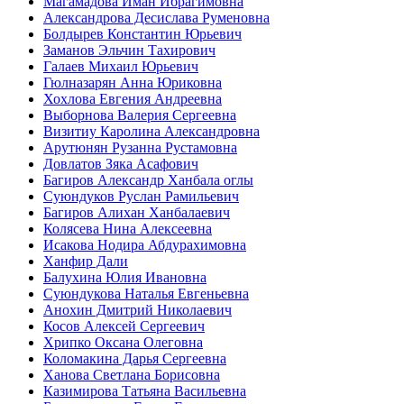
Магамадова Иман Ибрагимовна
Александрова Десислава Руменовна
Болдырев Константин Юрьевич
Заманов Эльчин Тахирович
Галаев Михаил Юрьевич
Гюлназарян Анна Юриковна
Хохлова Евгения Андреевна
Выборнова Валерия Сергеевна
Визитиу Каролина Александровна
Арутюнян Рузанна Рустамовна
Довлатов Зяка Асафович
Багиров Александр Ханбала оглы
Суюндуков Руслан Рамильевич
Багиров Алихан Ханбалаевич
Колясева Нина Алексеевна
Исакова Нодира Абдурахимовна
Ханфир Дали
Балухина Юлия Ивановна
Суюндукова Наталья Евгеньевна
Анохин Дмитрий Николаевич
Косов Алексей Сергеевич
Хрипко Оксана Олеговна
Коломакина Дарья Сергеевна
Ханова Светлана Борисовна
Казимирова Татьяна Васильевна