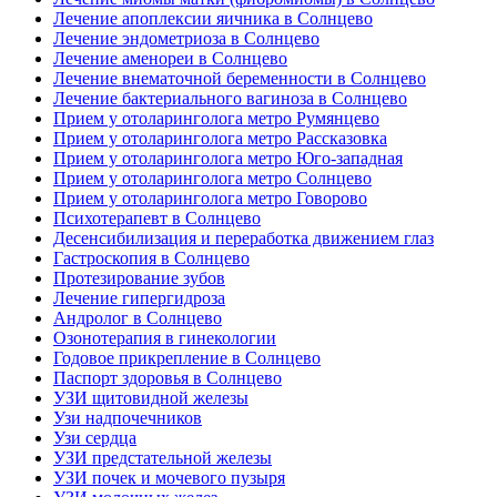
Лечение апоплексии яичника в Солнцево
Лечение эндометриоза в Солнцево
Лечение аменореи в Солнцево
Лечение внематочной беременности в Солнцево
Лечение бактериального вагиноза в Солнцево
Прием у отоларинголога метро Румянцево
Прием у отоларинголога метро Рассказовка
Прием у отоларинголога метро Юго-западная
Прием у отоларинголога метро Солнцево
Прием у отоларинголога метро Говорово
Психотерапевт в Солнцево
Десенсибилизация и переработка движением глаз
Гастроскопия в Солнцево
Протезирование зубов
Лечение гипергидроза
Андролог в Солнцево
Озонотерапия в гинекологии
Годовое прикрепление в Солнцево
Паспорт здоровья в Солнцево
УЗИ щитовидной железы
Узи надпочечников
Узи сердца
УЗИ предстательной железы
УЗИ почек и мочевого пузыря