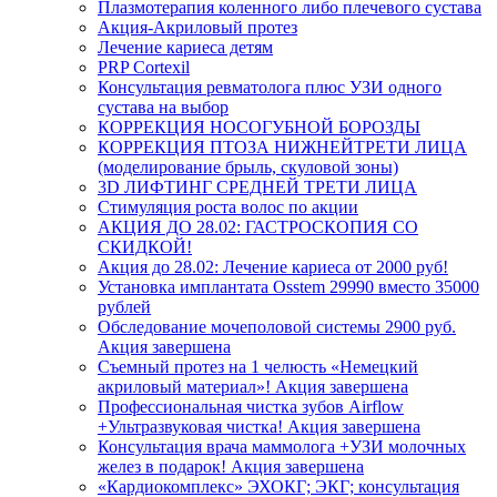
Плазмотерапия коленного либо плечевого сустава
Акция-Акриловый протез
Лечение кариеса детям
PRP Cortexil
Консультация ревматолога плюс УЗИ одного
сустава на выбор
КОРРЕКЦИЯ НОСОГУБНОЙ БОРОЗДЫ
КОРРЕКЦИЯ ПТОЗА НИЖНЕЙТРЕТИ ЛИЦА
(моделирование брыль, скуловой зоны)
3D ЛИФТИНГ СРЕДНЕЙ ТРЕТИ ЛИЦА
Стимуляция роста волос по акции
АКЦИЯ ДО 28.02: ГАСТРОСКОПИЯ СО
СКИДКОЙ!
Акция до 28.02: Лечение кариеса от 2000 руб!
Установка имплантата Osstem 29990 вместо 35000
рублей
Обследование мочеполовой системы 2900 руб.
Акция завершена
Съемный протез на 1 челюсть «Немецкий
акриловый материал»! Акция завершена
Профессиональная чистка зубов Airflow
+Ультразвуковая чистка! Акция завершена
Консультация врача маммолога +УЗИ молочных
желез в подарок! Акция завершена
«Кардиокомплекс» ЭХОКГ; ЭКГ; консультация