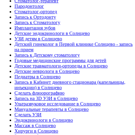
Стоматолог-терапевт
Пародонтолог
Стоматолог-ортопед
Запись к Ортодонту
Запись к Стоматологу
Имплантация зубов
Детские эндокринологи в Солнцево
УЗИ детям в Солнцево
Детский гинеколог в Первой клинике Солнцево - запись
на прием
Запись к Детскому стоматологу
Годовые медицинские программы для детей
Детские травматологи-ортопеды в Солнцево
Детские неврологи в Солнцево
Педиатры в Солнцево
Запись в Кабинет дневного стационара (капельницы,
инъекции) в Солнцево
Сделать флюорографию
Запись на 3D УЗИ в Солнцево
Ультразвуковое исследование в Солнцево
Мануальные терапевты в Солнцево
Сделать УЗИ
Эндокринологи в Солнцево
Массаж в Солнцево
Хирурги в Солнцево