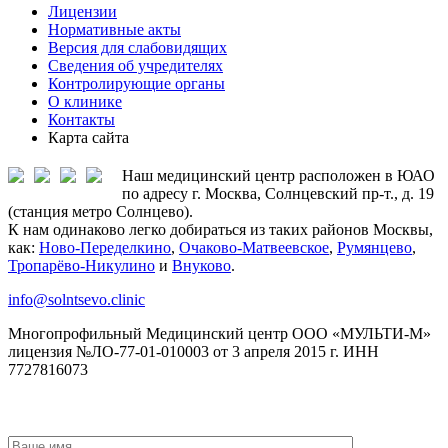
Лицензии
Нормативные акты
Версия для слабовидящих
Сведения об учредителях
Контролирующие органы
О клинике
Контакты
Карта сайта
Наш медицинский центр расположен в ЮАО
по адресу г. Москва, Солнцевский пр-т., д. 19
(станция метро Солнцево).
К нам одинаково легко добираться из таких районов Москвы,
как:
Ново-Переделкино
,
Очаково-Матвеевское
,
Румянцево
,
Тропарёво-Никулино
и
Внуково
.
info@solntsevo.clinic
Многопрофильный Медицинский центр ООО «МУЛЬТИ-М»
лицензия №ЛО-77-01-010003 от 3 апреля 2015 г. ИНН
7727816073
ЗАКАЗАТЬ ОБРАТНЫЙ ЗВОНОК