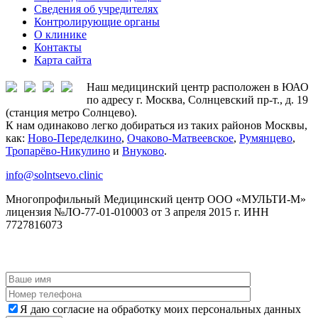
Сведения об учредителях
Контролирующие органы
О клинике
Контакты
Карта сайта
Наш медицинский центр расположен в ЮАО
по адресу г. Москва, Солнцевский пр-т., д. 19
(станция метро Солнцево).
К нам одинаково легко добираться из таких районов Москвы,
как:
Ново-Переделкино
,
Очаково-Матвеевское
,
Румянцево
,
Тропарёво-Никулино
и
Внуково
.
info@solntsevo.clinic
Многопрофильный Медицинский центр ООО «МУЛЬТИ-М»
лицензия №ЛО-77-01-010003 от 3 апреля 2015 г. ИНН
7727816073
ЗАКАЗАТЬ ОБРАТНЫЙ ЗВОНОК
Я даю согласие на обработку моих персональных данных