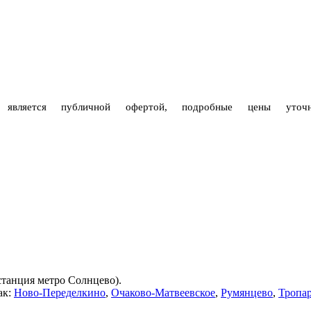
е является публичной офертой, подробные цены уто
(станция метро Солнцево).
ак:
Ново-Переделкино
,
Очаково-Матвеевское
,
Румянцево
,
Тропа