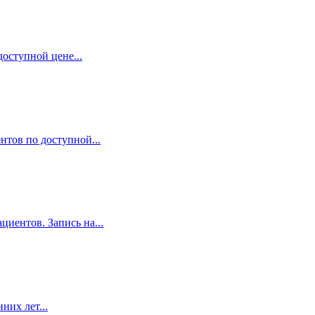
оступной цене...
нтов по доступной...
иентов. Запись на...
них лет...