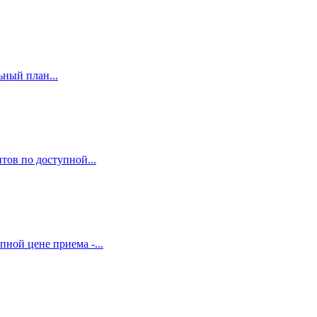
ный план...
тов по доступной...
ной цене приема -...