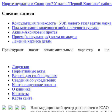
Ищите педиатра в Солнцево? У нас в "Первой Клинике" работаю
Свежие записи
Консультация гинеколога +УЗИ малого таза+взятие мазка
Плазмотерапия коленного либо плечевого сустава
Акция-Акриловый протез
Прием (консультация) врача по акции
Лечение кариеса детям
Прейскурант носит ознакомительный характер и н
Лицензии
Нормативные акты
Версия для слабовидящих
Сведения об учредителях
Контролирующие органы
О клинике
Контакты
Карта сайта
Наш медицинский центр расположен в ЮАО