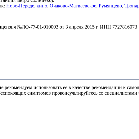
(станция метро Солнцево).
ак:
Ново-Переделкино
,
Очаково-Матвеевское
,
Румянцево
,
Тропа
зия №ЛО-77-01-010003 от 3 апреля 2015 г. ИНН 7727816073
 рекомендуем использовать ее в качестве рекомендаций к самоле
и беспокоящих симптомов проконсультируйтесь со специалист