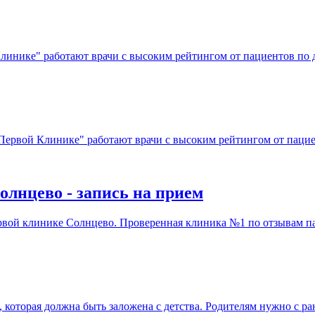
линике" работают врачи с высоким рейтингом от пациентов по д
Первой Клинике" работают врачи с высоким рейтингом от пацие
олнцево - запись на прием
вой клинике Солнцево. Проверенная клиника №1 по отзывам пац
которая должна быть заложена с детства. Родителям нужно с ран