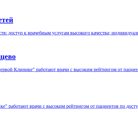
етей
тв: доступ к врачебным услугам высокого качества; индивидуаль
нцево
Первой Клинике" работают врачи с высоким рейтингом от пациен
е" работают врачи с высоким рейтингом от пациентов по доступ