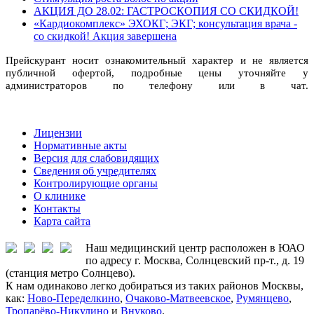
АКЦИЯ ДО 28.02: ГАСТРОСКОПИЯ СО СКИДКОЙ!
«Кардиокомплекс» ЭХОКГ; ЭКГ; консультация врача -
со скидкой! Акция завершена
Прейскурант носит ознакомительный характер и не является
публичной офертой, подробные цены уточняйте у
администраторов по телефону или в чат.
Лицензии
Нормативные акты
Версия для слабовидящих
Сведения об учредителях
Контролирующие органы
О клинике
Контакты
Карта сайта
Наш медицинский центр расположен в ЮАО
по адресу г. Москва, Солнцевский пр-т., д. 19
(станция метро Солнцево).
К нам одинаково легко добираться из таких районов Москвы,
как:
Ново-Переделкино
,
Очаково-Матвеевское
,
Румянцево
,
Тропарёво-Никулино
и
Внуково
.