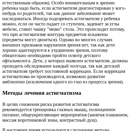
естественным образом). Особо внимательным к зрению
ребенка надо быть, если астигматизм диагностирован у кого-
нибудь из родителей, так как данное заболевание может
наследоваться. Иногда подозревать астигматизм у ребенка
можно, если он часто падает со ступенек, задевает за углы
мебели, ставит чашку "мимо" стола. Это происходит потому,
что при астигматизме контуры предметов искажены
(предметы могут двоиться). Однако во многих случаях
внешних признаков нарушения зрения нет, так как дети
хорошо адаптируются к ухудшению зрения, поэтому
обязательно необходимо пройти осмотр детского
офтальмолога. Дети, у которых выявлен астигматизм, должны
проходить обследование каждый полгода, так как детский
астигматизм требует постоянной коррекции. Если коррекция
астигматизма не производится, возможно развитие
амблиопии (исключения одного из глаз из процесса зрения).
Методы лечения астигматизма
В целях снижения риска развития астигматизма
рекомендуется тренировка глазных мышц, полноценное
питание, общеукрепляющие мероприятия (занятия плаванием,
массаж воротниковой зоны, контрастный душ).
В настоящее время используются следующие методы