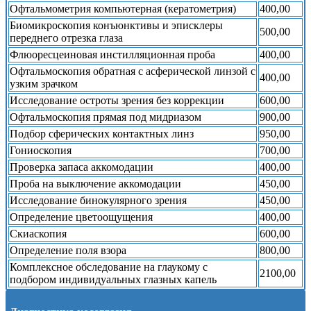
Офтальмометрия компьютерная (кератометрия)
400,00
Биомикроскопия конъюнктивы и эписклеры
500,00
переднего отрезка глаза
Флюоресцеиновая инстилляционная проба
400,00
Офтальмоскопия обратная с асферической линзой с
400,00
узким зрачком
Исследование остроты зрения без коррекции
600,00
Офтальмоскопия прямая под мидриазом
900,00
Подбор сферических контактных линз
950,00
Гониоскопия
700,00
Проверка запаса аккомодации
400,00
Проба на выключение аккомодации
450,00
Исследование бинокулярного зрения
450,00
Определение цветоощущения
400,00
Скиаскопия
600,00
Определение поля взора
800,00
Комплексное обследование на глаукому с
2100,00
подбором индивидуальных глазных капель