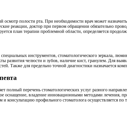
й осмотр полости рта. При необходимости врач может назначит
еские реакции, доктор при первом обращении обязательно пров
руется план терапии проблемной области, определяется продолж
 специальных инструментов, стоматологического зеркала, люми
кты развития челюсти и зубов, наличие кист, гранулем. Для выя
тей. Также для предельно точной диагностики назначается комп
певта
ет полный перечень стоматологических услуг разного направле
кое оснащение, владение инновационными методами лечения, пр
м и консультацию профильного стоматолога осуществляется по т