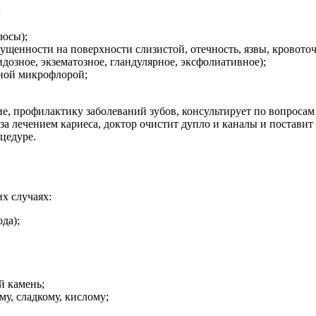
;
юсы);
ущенности на поверхности слизистой, отечность, язвы, кровоточ
дозное, экзематозное, гландулярное, эксфолиативное);
нной микрофлорой;
е, профилактику заболеваний зубов, консультирует по вопросам
за лечением кариеса, доктор очистит дупло и каналы и поставит
цедуре.
х случаях:
да);
й камень;
у, сладкому, кислому;