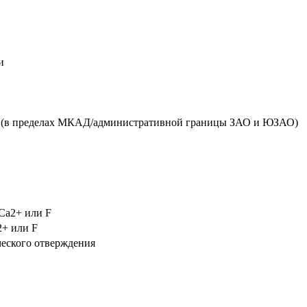
и
ый (в пределах МКАД/административной границы ЗАО и ЮЗАО)
Са2+ или F
2+ или F
еского отверждения