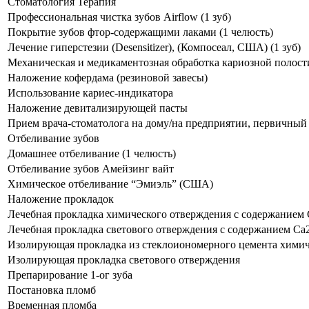
Стоматология Терапия
Профессиональная чистка зубов Airflow (1 зуб)
Покрытие зубов фтор-содержащими лаками (1 челюсть)
Лечение гиперстезии (Desensitizer), (Компосеал, США) (1 зуб)
Механическая и медикаментозная обработка кариозной полост
Наложение кофердама (резиновой завесы)
Использование кариес-индикатора
Наложение девитализирующей пасты
Прием врача-стоматолога на дому/на предприятии, первичн
Отбеливание зубов
Домашнее отбеливание (1 челюсть)
Отбеливание зубов Амейзинг вайт
Химическое отбеливание “Эмиэль” (США)
Наложение прокладок
Лечебная прокладка химического отверждения с содержанием 
Лечебная прокладка светового отверждения с содержанием Са
Изолирующая прокладка из стеклоиономерного цемента химич
Изолирующая прокладка светового отверждения
Препарирование 1-ог зуба
Постановка пломб
Временная пломба