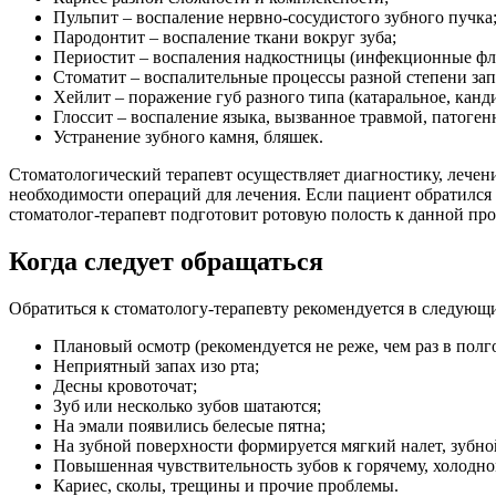
Пульпит – воспаление нервно-сосудистого зубного пучка
Пародонтит – воспаление ткани вокруг зуба;
Периостит – воспаления надкостницы (инфекционные фл
Стоматит – воспалительные процессы разной степени зап
Хейлит – поражение губ разного типа (катаральное, канди
Глоссит – воспаление языка, вызванное травмой, патоге
Устранение зубного камня, бляшек.
Стоматологический терапевт осуществляет диагностику, лечени
необходимости операций для лечения. Если пациент обратился 
стоматолог-терапевт подготовит ротовую полость к данной про
Когда следует обращаться
Обратиться к стоматологу-терапевту рекомендуется в следующи
Плановый осмотр (рекомендуется не реже, чем раз в полго
Неприятный запах изо рта;
Десны кровоточат;
Зуб или несколько зубов шатаются;
На эмали появились белесые пятна;
На зубной поверхности формируется мягкий налет, зубно
Повышенная чувствительность зубов к горячему, холодном
Кариес, сколы, трещины и прочие проблемы.