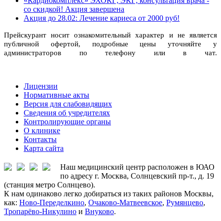
«Кардиокомплекс» ЭХОКГ; ЭКГ; консультация врача -
со скидкой! Акция завершена
Акция до 28.02: Лечение кариеса от 2000 руб!
Прейскурант носит ознакомительный характер и не является
публичной офертой, подробные цены уточняйте у
администраторов по телефону или в чат.
Лицензии
Нормативные акты
Версия для слабовидящих
Сведения об учредителях
Контролирующие органы
О клинике
Контакты
Карта сайта
Наш медицинский центр расположен в ЮАО
по адресу г. Москва, Солнцевский пр-т., д. 19
(станция метро Солнцево).
К нам одинаково легко добираться из таких районов Москвы,
как:
Ново-Переделкино
,
Очаково-Матвеевское
,
Румянцево
,
Тропарёво-Никулино
и
Внуково
.