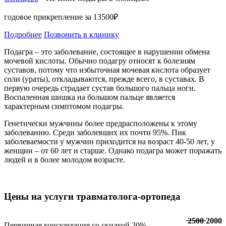
годовое прикрепление за 13500₽
Подробнее
Позвонить в клинику
Подагра – это заболевание, состоящее в нарушении обмена
мочевой кислоты. Обычно подагру относят к болезням
суставов, потому что избыточная мочевая кислота образует
соли (ураты), откладываются, прежде всего, в суставах. В
первую очередь страдает сустав большого пальца ноги.
Воспаленная шишка на большом пальце является
характерным симптомом подагры.
Генетически мужчины более предрасположены к этому
заболеванию. Среди заболевших их почти 95%. Пик
заболеваемости у мужчин приходится на возраст 40-50 лет, у
женщин – от 60 лет и старше. Однако подагра может поражать
людей и в более молодом возрасте.
Цены на услуги травматолога-ортопеда
̶2̶5̶0̶0̶ 2000
Первичная консультация со скидкой 20%
—