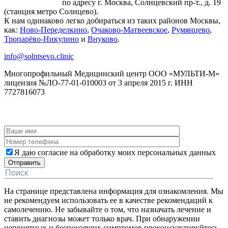
по адресу г. Москва, Солнцевский пр-т., д. 19
(станция метро Солнцево).
К нам одинаково легко добираться из таких районов Москвы,
как:
Ново-Переделкино
,
Очаково-Матвеевское
,
Румянцево
,
Тропарёво-Никулино
и
Внуково
.
info@solntsevo.clinic
Многопрофильный Медицинский центр ООО «МУЛЬТИ-М»
лицензия №ЛО-77-01-010003 от 3 апреля 2015 г. ИНН
7727816073
ЗАКАЗАТЬ ОБРАТНЫЙ ЗВОНОК
Я даю согласие на обработку моих персональных данных
На странице представлена информация для ознакомления. Мы
не рекомендуем использовать ее в качестве рекомендаций к
самолечению. Не забывайте о том, что назначать лечение и
ставить диагнозы может только врач. При обнаружении
неприятных и беспокоящих симптомов проконсультируйтесь