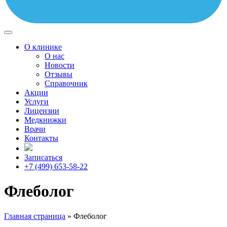
О клинике
О нас
Новости
Отзывы
Справочник
Акции
Услуги
Лицензии
Медкнижки
Врачи
Контакты
Записаться
+7 (499) 653-58-22
Флеболог
Главная страница
»
Флеболог