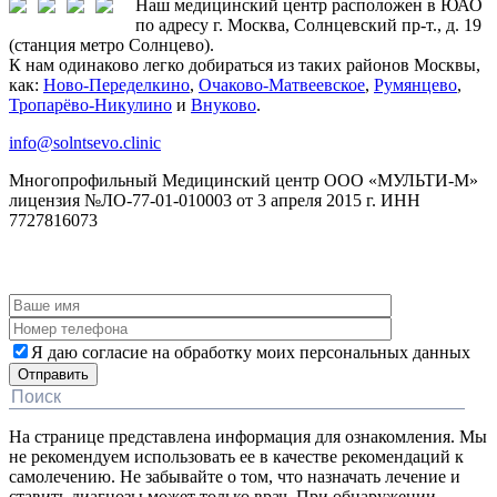
Наш медицинский центр расположен в ЮАО
по адресу г. Москва, Солнцевский пр-т., д. 19
(станция метро Солнцево).
К нам одинаково легко добираться из таких районов Москвы,
как:
Ново-Переделкино
,
Очаково-Матвеевское
,
Румянцево
,
Тропарёво-Никулино
и
Внуково
.
info@solntsevo.clinic
Многопрофильный Медицинский центр ООО «МУЛЬТИ-М»
лицензия №ЛО-77-01-010003 от 3 апреля 2015 г. ИНН
7727816073
ЗАКАЗАТЬ ОБРАТНЫЙ ЗВОНОК
Я даю согласие на обработку моих персональных данных
На странице представлена информация для ознакомления. Мы
не рекомендуем использовать ее в качестве рекомендаций к
самолечению. Не забывайте о том, что назначать лечение и
ставить диагнозы может только врач. При обнаружении