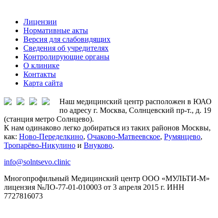
Лицензии
Нормативные акты
Версия для слабовидящих
Сведения об учредителях
Контролирующие органы
О клинике
Контакты
Карта сайта
Наш медицинский центр расположен в ЮАО
по адресу г. Москва, Солнцевский пр-т., д. 19
(станция метро Солнцево).
К нам одинаково легко добираться из таких районов Москвы,
как:
Ново-Переделкино
,
Очаково-Матвеевское
,
Румянцево
,
Тропарёво-Никулино
и
Внуково
.
info@solntsevo.clinic
Многопрофильный Медицинский центр ООО «МУЛЬТИ-М»
лицензия №ЛО-77-01-010003 от 3 апреля 2015 г. ИНН
7727816073
ЗАКАЗАТЬ ОБРАТНЫЙ ЗВОНОК