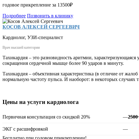
годовое прикрепление за 13500₽
Подробнее
Позвонить в клинику
КОСОВ АЛЕКСЕЙ СЕРГЕЕВИЧ
Кардиолог
,
УЗИ-специалист
Врач высшей категории
Тахикардия – это разновидность аритмии, характеризующаяся 
сокращения сердечной мышце более 90 ударов в минуту.
Тахикардия – объективная характеристика (в отличие от жалоб
нормальную частоту пульса. И наоборот: в некоторых случаях т
Цены на услуги кардиолога
Первичная консультация со скидкой 20%
—
2̶5̶0̶
ЭКГ с расшифровкой
—
Бесплатно при годовом прикреплении!