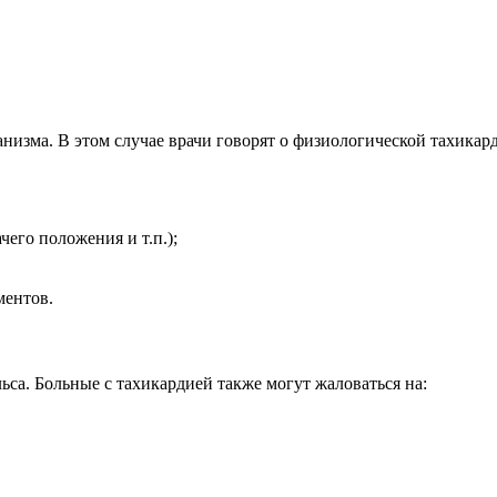
изма. В этом случае врачи говорят о физиологической тахикард
его положения и т.п.);
ментов.
са. Больные с тахикардией также могут жаловаться на: