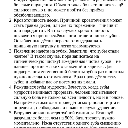
болевые ощущения. Обычно такая боль становится ещё
сильнее ночью и не может пройти без приёма
обезболивающего.
Кровоточивость дёсен. Причиной кровотечения может
стать травма дёсен, или же их поражение – гингивит
или пародонтит. В этих случаях кровоточивость
появляется при пережёвывании пищи и чистке зубов.
Ослабленные дёсны перестают выдерживать
привычную нагрузку и легко травмируются.
Появление налёта на зубах. Заметили, что зубы стали
желтее? В таком случае, пора записаться на
гигиеническую чистку! Ежедневная чистка зубов – не
панацея против мягких отложений и кариеса. Для
поддержания естественной белизны зубов раз в полгода
нужно посещать стоматолога. Врач проведёт чистку
зубов и избавит вас от потемнения эмали.
Режущиеся зубы мудрости. Зачастую, когда зубы
мудрости начинают прорезать, человек испытывают
сильную боль не только во всей челюсти, но и в голове.
На приёме стоматолог проведёт осмотр полости рта и
определит, необходимо ли в вашем случае удаление.
Разрушение или потеря зубной единицы. Если зуб
разрушился более, чем на 50%, бить тревогу нужно
моментально. Из-за отсутствия одного зуба смещению